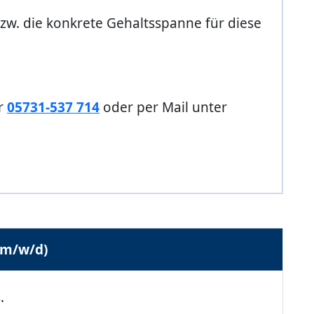
bzw. die konkrete Gehaltsspanne für diese
er
05731-537 714
oder per Mail unter
(m/w/d)
.