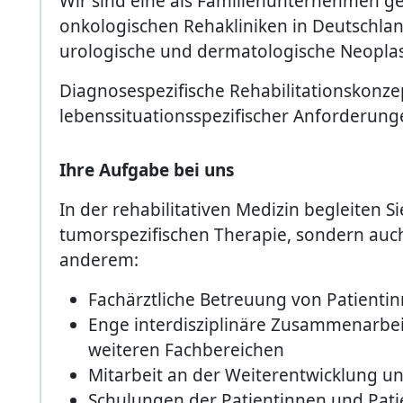
Wir sind eine als Familienunternehmen gef
onkologischen Rehakliniken in Deutschlan
urologische und dermatologische Neopla
Diagnosespezifische Rehabilitationskonze
lebenssituationsspezifischer Anforderun
Ihre Aufgabe bei uns
In der rehabilitativen Medizin begleiten
tumorspezifischen Therapie, sondern auc
anderem:
Fachärztliche Betreuung von Patient
Enge interdisziplinäre Zusammenarbeit
weiteren Fachbereichen
Mitarbeit an der Weiterentwicklung u
Schulungen der Patientinnen und Pat