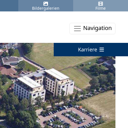
Klinik Bad Oexen |
05731 537 0
|
klinik@badoexen.de
Bildergalerien
Filme
Navigation
Karriere